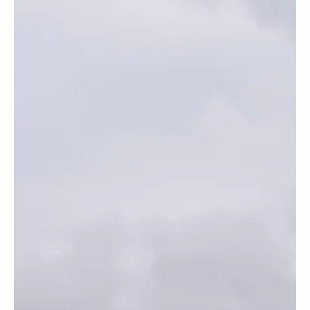
Weddings & Honeymoons
Boda Destino en el Chocó Andino
Ecuatoriano.