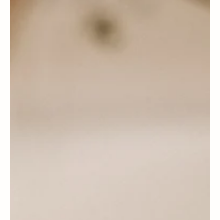
Carla Vasco
Weddings & Honeymoons
Unconventional love: Rafael and Sonsoles