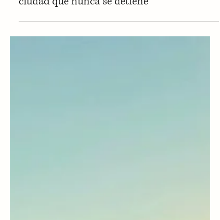
Weddings & Honeymoons
Nueva York: bodas, historia y romance en la
ciudad que nunca se detiene